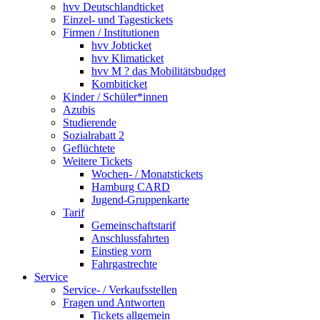
hvv Deutschlandticket
Einzel- und Tagestickets
Firmen / Institutionen
hvv Jobticket
hvv Klimaticket
hvv M ? das Mobilitätsbudget
Kombiticket
Kinder / Schüler*innen
Azubis
Studierende
Sozialrabatt 2
Geflüchtete
Weitere Tickets
Wochen- / Monatstickets
Hamburg CARD
Jugend-Gruppenkarte
Tarif
Gemeinschaftstarif
Anschlussfahrten
Einstieg vorn
Fahrgastrechte
Service
Service- / Verkaufsstellen
Fragen und Antworten
Tickets allgemein