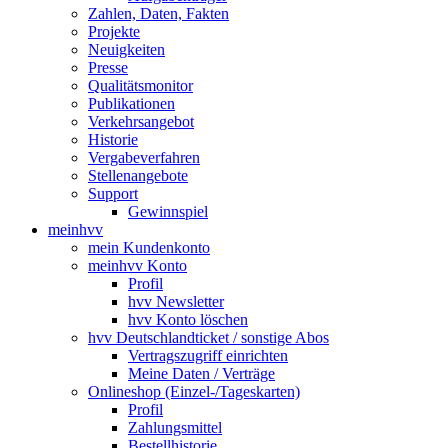
Zahlen, Daten, Fakten
Projekte
Neuigkeiten
Presse
Qualitätsmonitor
Publikationen
Verkehrsangebot
Historie
Vergabeverfahren
Stellenangebote
Support
Gewinnspiel
meinhvv
mein Kundenkonto
meinhvv Konto
Profil
hvv Newsletter
hvv Konto löschen
hvv Deutschlandticket / sonstige Abos
Vertragszugriff einrichten
Meine Daten / Verträge
Onlineshop (Einzel-/Tageskarten)
Profil
Zahlungsmittel
Bestellhistorie