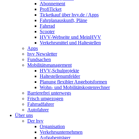
Abonnement
ProfiTicket
Ticketkauf über hvv.de / Apps
Fahrplanauskunft, Pläne
Fahrrad
Scooter
HVV-Webseite und MeinHVV
Verkehrsmittel und Haltestellen
Apps
hvv Newsletter
Fundsachen
Mobilitätsmanagement
HVV-Schulprojekte
Haltestellenumfelder
Planung flexibler Angebotsformen
Wohn- und Mobilitätskostenrechner
Barrierefrei unterwegs
Frisch umgezogen
Fahrradfahrer
Autofahrer
Über uns
Der hvv
Organisation
Verkehrsunternehmen
Aufgabenträger