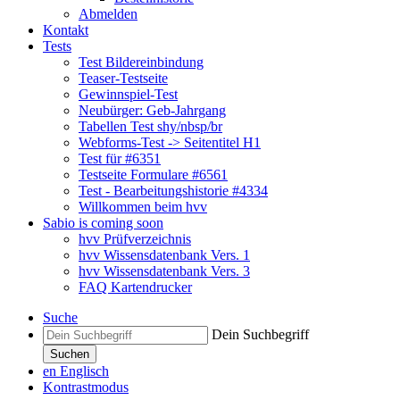
Abmelden
Kontakt
Tests
Test Bildereinbindung
Teaser-Testseite
Gewinnspiel-Test
Neubürger: Geb-Jahrgang
Tabellen Test shy/nbsp/br
Webforms-Test -> Seitentitel H1
Test für #6351
Testseite Formulare #6561
Test - Bearbeitungshistorie #4334
Willkommen beim hvv
Sabio is coming soon
hvv Prüfverzeichnis
hvv Wissensdatenbank Vers. 1
hvv Wissensdatenbank Vers. 3
FAQ Kartendrucker
Suche
Dein Suchbegriff
Suchen
en
Englisch
Kontrastmodus