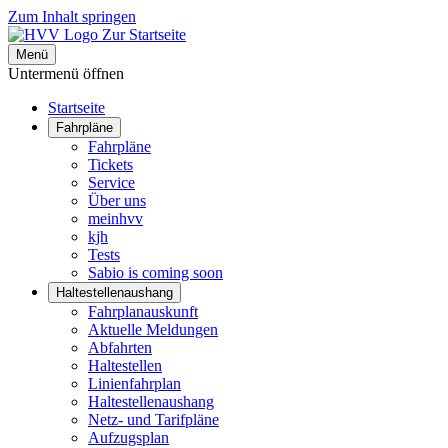
Zum Inhalt springen
Zur Startseite
Menü
Untermenü öffnen
Startseite
Fahrpläne
Fahrpläne
Tickets
Service
Über uns
meinhvv
kjh
Tests
Sabio is coming soon
Haltestellenaushang
Fahrplanauskunft
Aktuelle Meldungen
Abfahrten
Haltestellen
Linienfahrplan
Haltestellenaushang
Netz- und Tarifpläne
Aufzugsplan